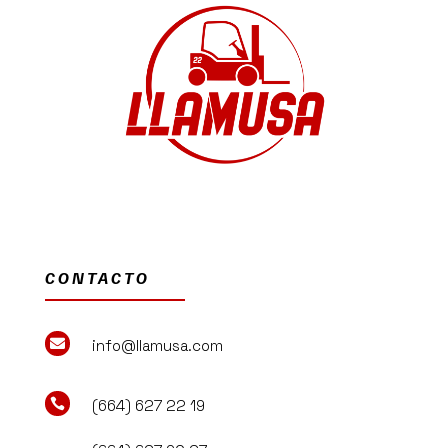
CONTACTO

info@llamusa.com

(664) 627 22 19